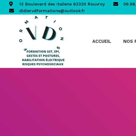
13 Boulevard des Italiens 62320 Rouvroy
06.98.
didier.vdformations@outlook.fr
ACCUEIL
NOS 