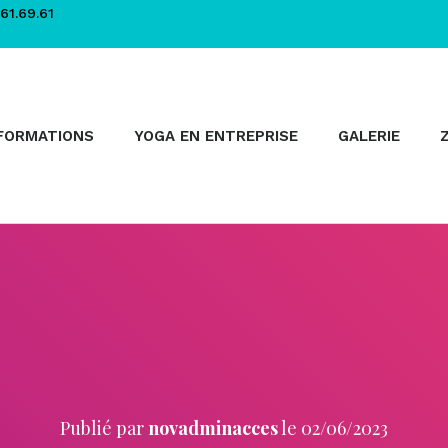
61.69.61
FORMATIONS
YOGA EN ENTREPRISE
GALERIE
Publié par
novadminacces
le
02/06/2023