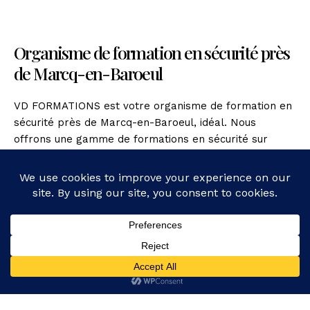
Organisme de formation en sécurité près
de Marcq-en-Baroeul
VD FORMATIONS est votre organisme de formation en
sécurité près de Marcq-en-Baroeul, idéal. Nous
offrons une gamme de formations en sécurité sur
mesure pour vous aider à instaurer une culture de
sécurité au sein de votre entreprise.
En tant que centre de formation SST à Lille, VD
FORMATIONS est déterminé à offrir des formations de
qualité exceptionnelle, animées par des formateurs
passionnés et compétents. Contactez-nous dès
aujourd’hui pour plus d’informations sur nos services et
pour discuter de vos besoins en matière de formation.