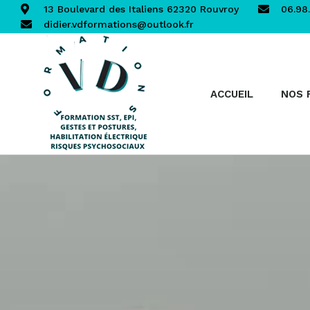
13 Boulevard des Italiens 62320 Rouvroy
06.98.
didier.vdformations@outlook.fr
ACCUEIL
NOS 