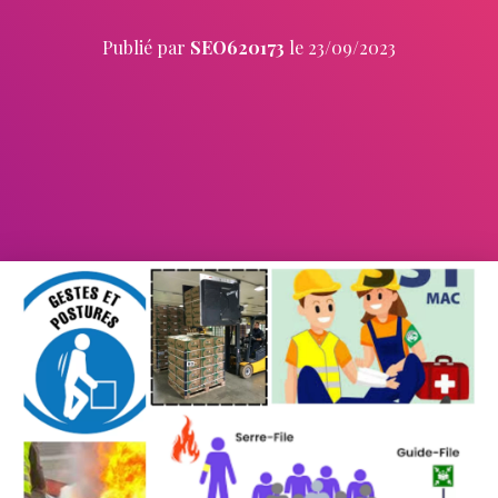
Publié par
SEO620173
le
23/09/2023