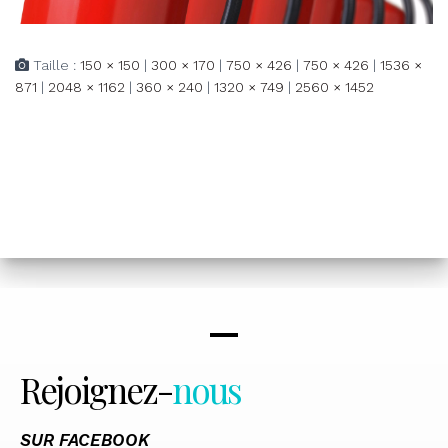
Taille :
150 × 150
|
300 × 170
|
750 × 426
|
750 × 426
|
1536 ×
871
|
2048 × 1162
|
360 × 240
|
1320 × 749
|
2560 × 1452
Rejoignez-
nous
SUR FACEBOOK