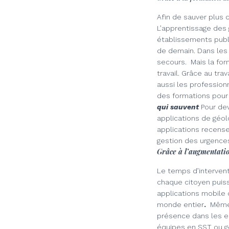
Afin de sauver plus d
L’apprentissage des
établissements publi
de demain.
Dans les
secours.
Mais la fo
travail. Grâce au tr
aussi les profession
des formations pour 
qui sauvent
Pour dev
applications de géol
applications recensen
gestion des urgence
Grâce à l’augmentati
Le temps d’interventi
chaque citoyen puiss
applications mobile
monde entier
.
Même
présence dans les en
équipes en SST ou g