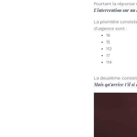
Pourtant la réponse e
L’intervention sur un 
La premiére consist
d’urgence sont :
18
15
112
17
114
La deuxième consiste 
Mais qu’arrive t’il si