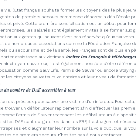
e vie, l’Etat français souhaite former les citoyens dès le plus jeun
 gestes de premiers secours commence désormais dès l’école pri
cs et privé. Cette première sensibilisation est un début pour for
 entreprises, les salariés sont également invités à se former aux
rmation aux gestes qui sauvent n’est pas réservée qu’aux sauveteu
avail de nombreuses associations comme la Fédération Française d
nels du
secourisme et de la santé, les Français sont de plus en p
porter assistance aux victimes.
Inciter les Français à télécharge
enir citoyen-sauveteur, il est également possible d’être référenc
ocalisation comme Sauv Life, Permis de Sauver ou encore Staying 
t les citoyens sauveteurs volontaires et leur niveau de formation 
s.
on du nombre de DAE accessibles à tous
on est précieux pour sauver une victime d’un infarctus. Pour cela,
e trouver un défibrillateur rapidement afin d’effectuer les premi
 comme Permis de Sauver
recensent les défibrillateurs à dispositi
 si
les DAE sont obligatoires dans les ERP
, il est urgent et nécess
treprises et d’augmenter leur nombre sur la voie publique.
Si vou
estes de premiers secours, n’hésitez pas à nous contacter