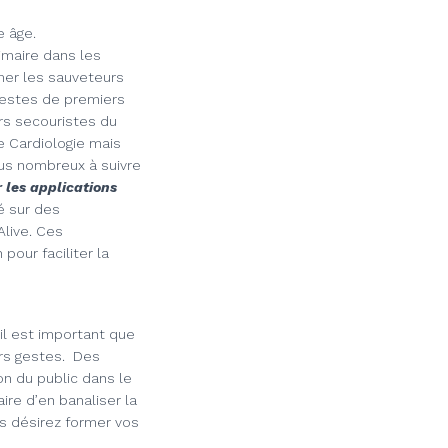
e âge.
maire dans les
mer les sauveteurs
 gestes de premiers
rs secouristes du
e Cardiologie mais
lus nombreux à suivre
r les applications
é sur des
Alive. Ces
pour faciliter la
 il est important que
ers gestes. Des
on du public dans le
aire d’en banaliser la
s désirez former vos