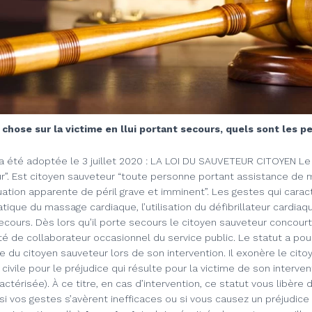
 chose sur la victime en llui portant secours, quels sont les pe
i a été adoptée le 3 juillet 2020 : LA LOI DU SAUVETEUR CITOYEN
Le
r”.
Est citoyen sauveteur “toute personne portant assistance de 
ation apparente de péril grave et imminent”. Les gestes qui caract
tique du massage cardiaque, l’utilisation du défibrillateur cardiaq
ecours.
Dès lors qu’il porte secours le citoyen sauveteur concourt à 
té de collaborateur occasionnel du service public. Le statut a pou
e du citoyen sauveteur lors de son intervention. Il exonère le cit
civile pour le préjudice qui résulte pour la victime de son interven
actérisée).
À ce titre, en cas d’intervention, ce statut vous libère 
 si vos gestes s’avèrent inefficaces ou si vous causez un préjudice 