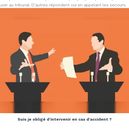
uver au tribunal. D’autres répondent oui en appelant les secours.
Suis je obligé d’intervenir en cas d’accident ?