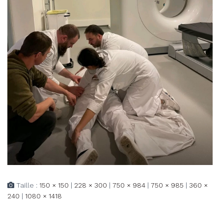
Taille :
150 × 150
|
228 × 300
|
750 × 984
|
750 × 985
|
360 ×
240
|
1080 × 1418