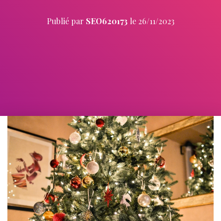
Publié par
SEO620173
le
26/11/2023