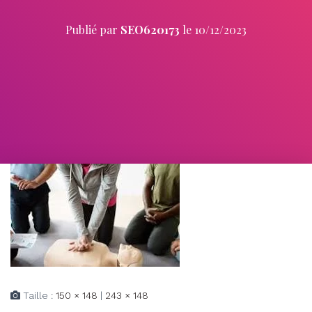
Publié par
SEO620173
le
10/12/2023
Taille :
150 × 148
|
243 × 148