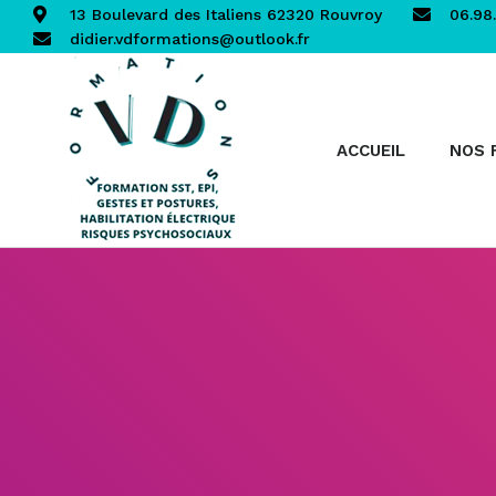
13 Boulevard des Italiens 62320 Rouvroy
06.98.
didier.vdformations@outlook.fr
ACCUEIL
NOS 