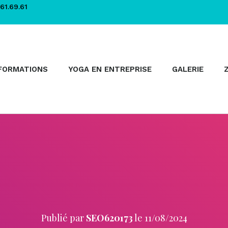
61.69.61
FORMATIONS
YOGA EN ENTREPRISE
GALERIE
Publié par
SEO620173
le
11/08/2024