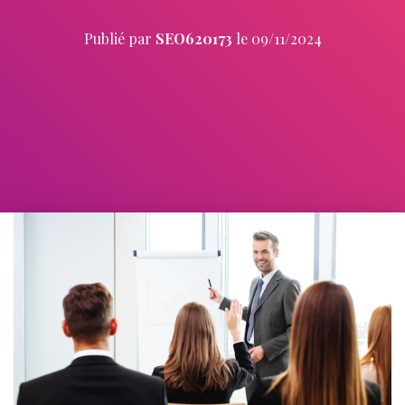
Publié par
SEO620173
le
09/11/2024