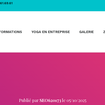
61.69.61
FORMATIONS
YOGA EN ENTREPRISE
GALERIE
Publié par
SEO620173
le
05/10/2025