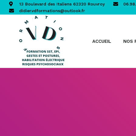
13 Boulevard des Italiens 62320 Rouvroy
06.98.
didier.vdformations@outlook.fr
ACCUEIL
NOS 