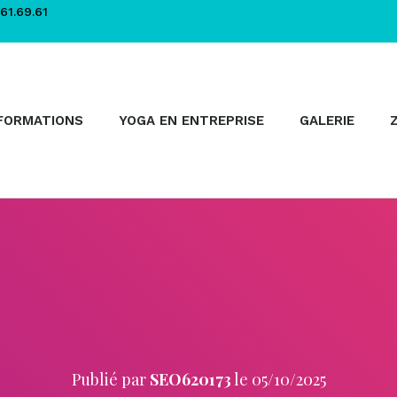
61.69.61
FORMATIONS
YOGA EN ENTREPRISE
GALERIE
Publié par
SEO620173
le
05/10/2025