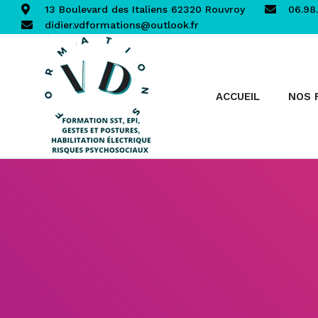
13 Boulevard des Italiens 62320 Rouvroy
06.98.
didier.vdformations@outlook.fr
ACCUEIL
NOS 