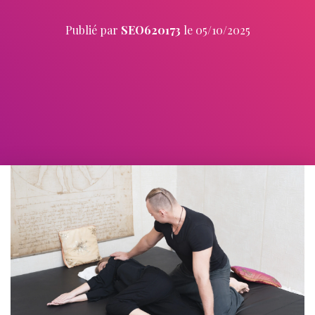
Publié par
SEO620173
le
05/10/2025