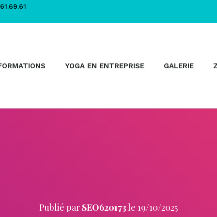
61.69.61
FORMATIONS
YOGA EN ENTREPRISE
GALERIE
Publié par
SEO620173
le
19/10/2025