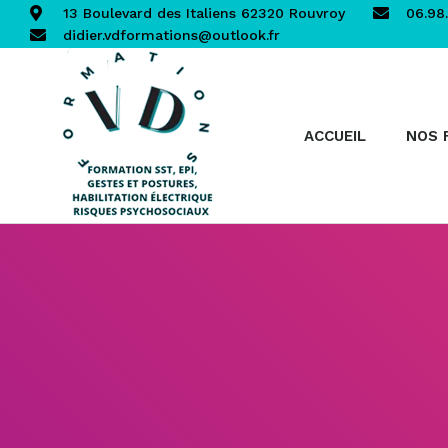
13 Boulevard des Italiens 62320 Rouvroy
06.98.
didier.vdformations@outlook.fr
ACCUEIL
NOS 