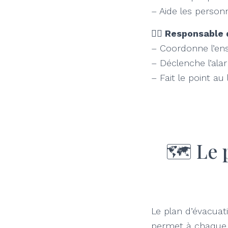
– Aide les personn
🧑‍✈️ Responsable
– Coordonne l’en
– Déclenche l’ala
– Fait le point a
🗺️ Le 
Le plan d’évacuati
permet à chaque o