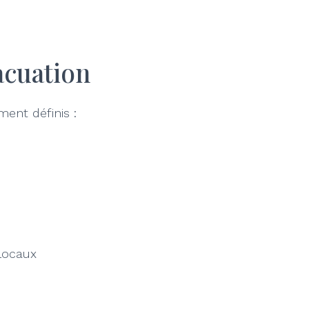
acuation
ment définis :
 locaux