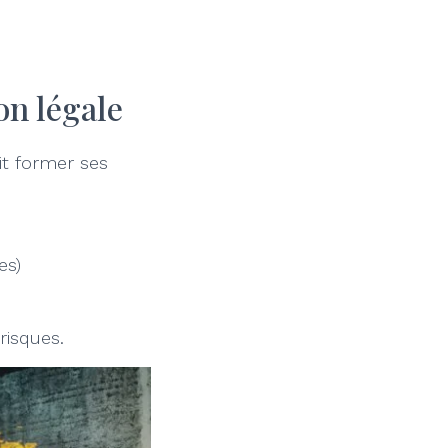
on légale
it former ses
es)
risques.