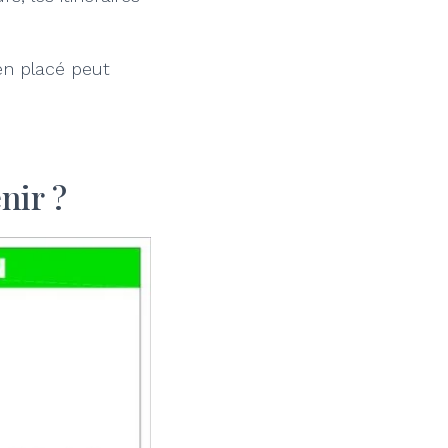
ien placé peut
nir ?