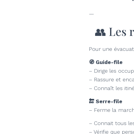
—
👥 Les 
Pour une évacuatio
🧭 Guide-file
– Dirige les occup
– Rassure et enc
– Connaît les itin
🔚 Serre-file
– Ferme la marche
– Connait tous le
– Vérifie que per