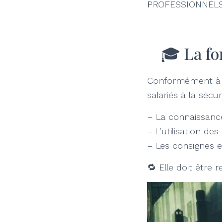
PROFESSIONNELS d
—
🎓 La fo
Conformément à l’
salariés à la sécur
– La connaissance
– L’utilisation de
– Les consignes e
🔁 Elle doit être 