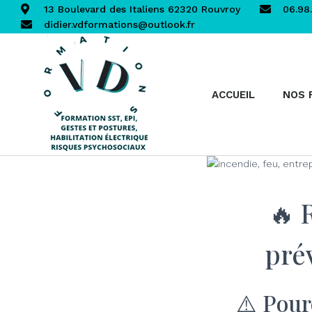
13 Boulevard des Italiens 62320 Rouvroy
06.98.
didier.vdformations@outlook.fr
ACCUEIL
NOS 
🔥 
prév
⚠️ Pour