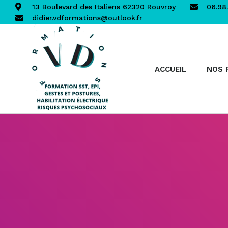
13 Boulevard des Italiens 62320 Rouvroy
06.98.
didier.vdformations@outlook.fr
ACCUEIL
NOS 