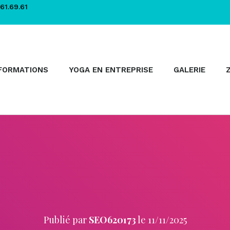
61.69.61
FORMATIONS
YOGA EN ENTREPRISE
GALERIE
Publié par
SEO620173
le
11/11/2025