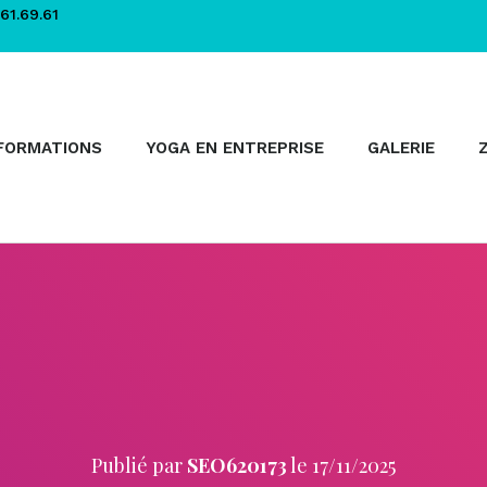
61.69.61
FORMATIONS
YOGA EN ENTREPRISE
GALERIE
Publié par
SEO620173
le
17/11/2025