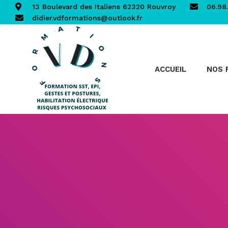
13 Boulevard des Italiens 62320 Rouvroy
06.98.
didier.vdformations@outlook.fr
ACCUEIL
NOS 