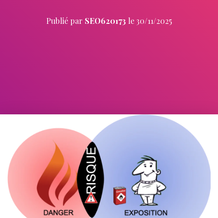
Publié par
SEO620173
le
30/11/2025