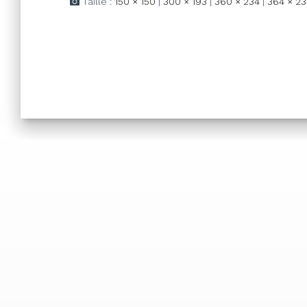
Taille :
150 × 150
|
300 × 193
|
360 × 234
|
364 × 23