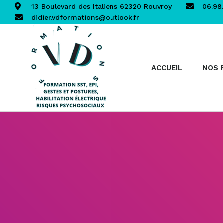
13 Boulevard des Italiens 62320 Rouvroy
06.98.
didier.vdformations@outlook.fr
ACCUEIL
NOS 