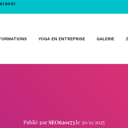
61.69.61
FORMATIONS
YOGA EN ENTREPRISE
GALERIE
Publié par
SEO620173
le
30/11/2025