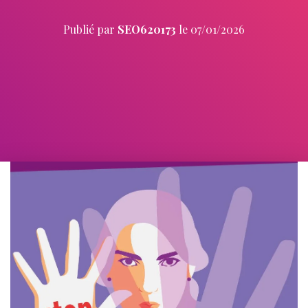
Publié par
SEO620173
le
07/01/2026