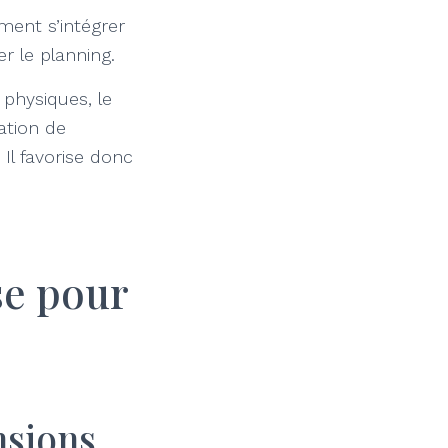
lement s’intégrer
r le planning.
 physiques, le
ation de
Il favorise donc
se pour
nsions