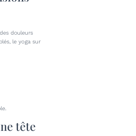
 des douleurs
lés, le yoga sur
le.
une tête