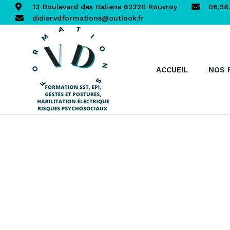
13 Boulevard des Italiens 62320 Rouvroy
06.98.
didier.vdformations@outlook.fr
ACCUEIL
NOS 