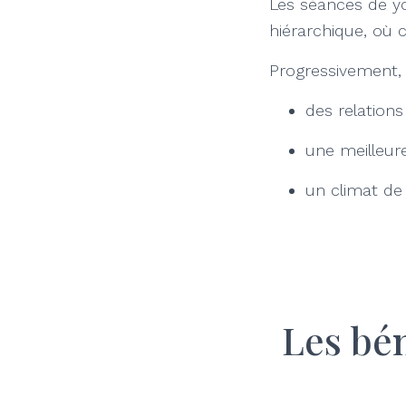
Les séances de y
hiérarchique, où 
Progressivement, c
des relations
une meilleu
un climat de 
Les bén