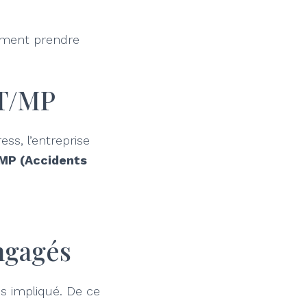
lement prendre
AT/MP
ess, l’entreprise
/MP (Accidents
engagés
us impliqué. De ce