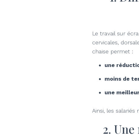
Le travail sur éc
cervicales, dorsa
chaise permet :
une réducti
moins de ten
une meilleu
Ainsi, les salari
2. Une 