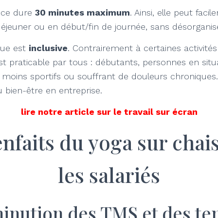
nce dure
30 minutes maximum
. Ainsi, elle peut faci
jeuner ou en début/fin de journée, sans désorganise
ique est
inclusive
. Contrairement à certaines activités
st praticable par tous : débutants, personnes en situ
s moins sportifs ou souffrant de douleurs chroniques. 
au bien-être en entreprise.
lire notre article sur le travail sur écran
enfaits du yoga sur chai
les salariés
minution des TMS et des te