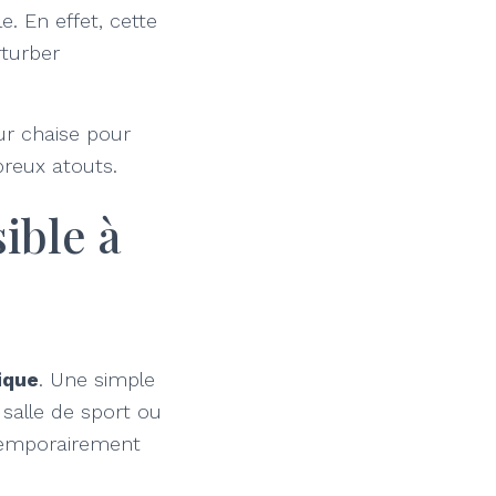
. En effet, cette
rturber
ur chaise pour
breux atouts.
ible à
ique
. Une simple
 salle de sport ou
temporairement