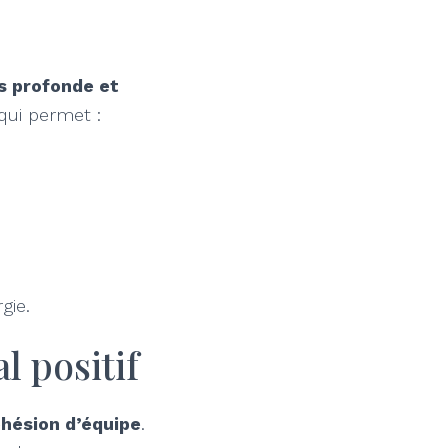
us profonde et
qui permet :
gie.
l positif
hésion d’équipe
.