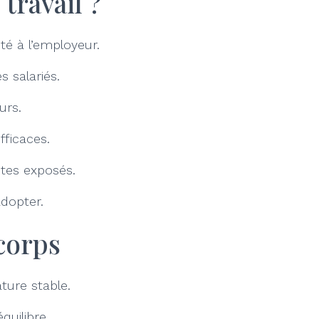
travail ?
té à l’employeur.
s salariés.
urs.
fficaces.
stes exposés.
adopter.
corps
ture stable.
uilibre.