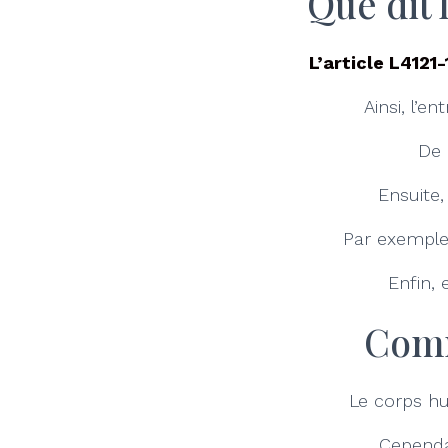
Que dit 
L’a
rticle L4121-
Ainsi, l’e
De 
Ensuite,
Par exemple,
Enfin, 
Comm
Le corps hu
Cependa