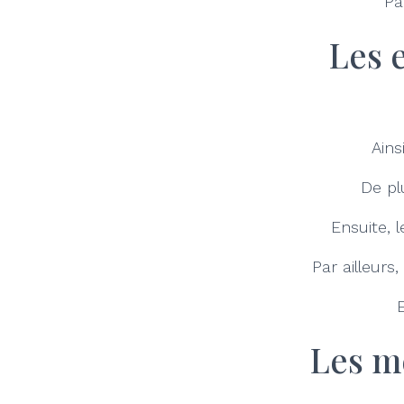
Pa
Les e
Ains
De pl
Ensuite, 
Par ailleurs
E
Les mé