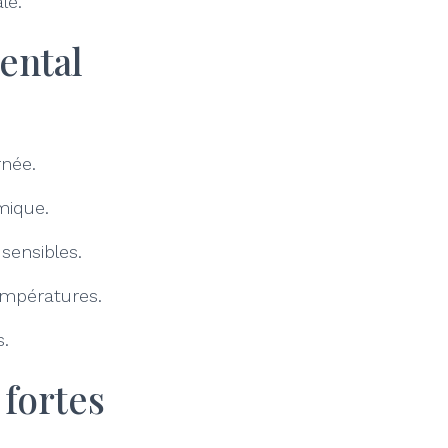
le.
mental
rnée.
mique.
sensibles.
températures.
s.
 fortes