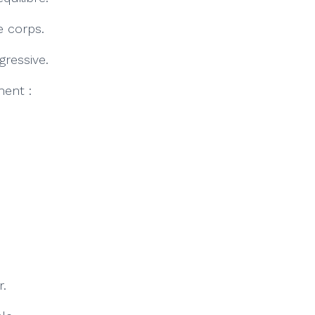
e corps.
gressive.
ment :
r.