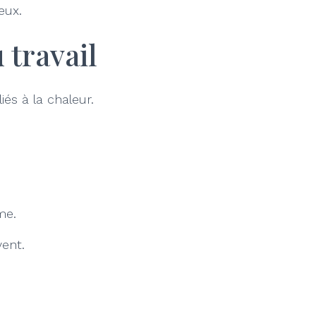
eux.
 travail
és à la chaleur.
me.
vent.