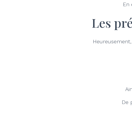
En 
Les pré
Heureusement, p
Ai
De p