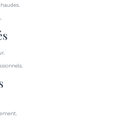
 chaudes.
.
és
r.
ssionnels.
s
vement.