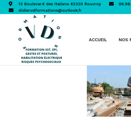
13 Boulevard des Italiens 62320 Rouvroy
06.98.
didier.vdformations@outlook.fr
ACCUEIL
NOS 