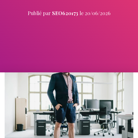
Publié par
SEO620173
le
20/06/2026