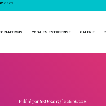
61.69.61
FORMATIONS
YOGA EN ENTREPRISE
GALERIE
Publié par
SEO620173
le
26/06/2026