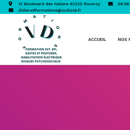
13 Boulevard des Italiens 62320 Rouvroy
06.98.
didier.vdformations@outlook.fr
ACCUEIL
NOS 