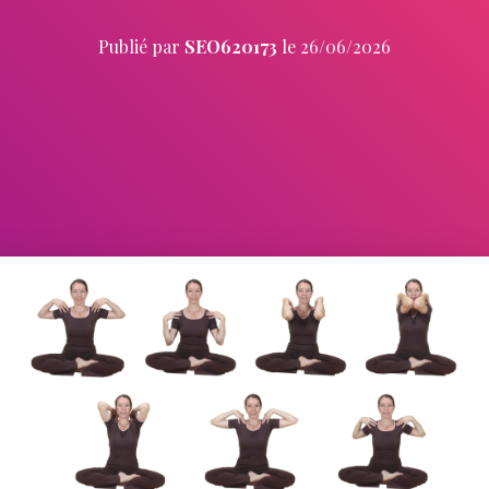
Publié par
SEO620173
le
26/06/2026