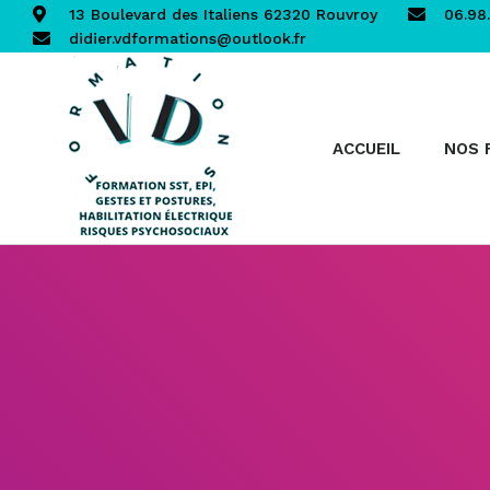
13 Boulevard des Italiens 62320 Rouvroy
06.98.
didier.vdformations@outlook.fr
ACCUEIL
NOS 