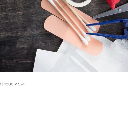
0
|
1000 × 574