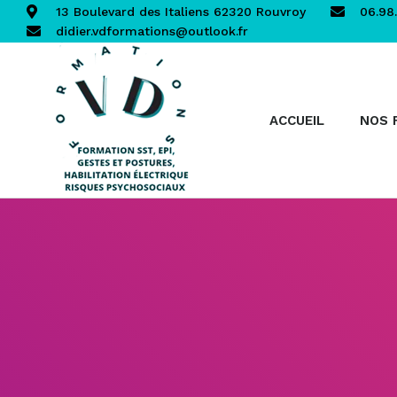
13 Boulevard des Italiens 62320 Rouvroy
06.98.
didier.vdformations@outlook.fr
ACCUEIL
NOS 