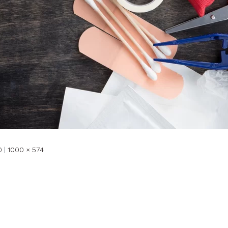
0
|
1000 × 574