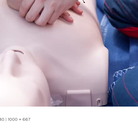
40
|
1000 × 667