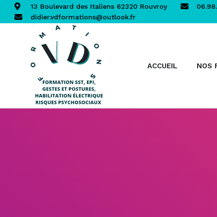
13 Boulevard des Italiens 62320 Rouvroy
06.98.
didier.vdformations@outlook.fr
ACCUEIL
NOS 