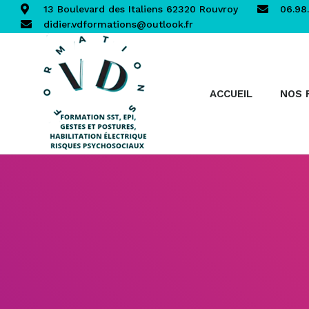
13 Boulevard des Italiens 62320 Rouvroy
06.98.
didier.vdformations@outlook.fr
ACCUEIL
NOS 