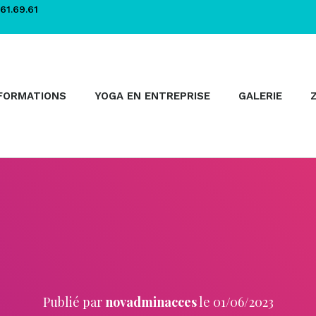
61.69.61
FORMATIONS
YOGA EN ENTREPRISE
GALERIE
Publié par
novadminacces
le
01/06/2023