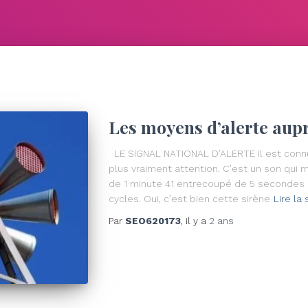
Les moyens d’alerte aupr
LE SIGNAL NATIONAL D’ALERTE Il est connu
plus vraiment attention. C’est un son qui 
de 1 minute 41 entrecoupé de 5 secondes 
cycles. Oui, c’est bien cette sirène
Lire la
Par
SEO620173
, il y a
2 ans