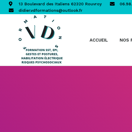
13 Boulevard des Italiens 62320 Rouvroy
06.98.
didier.vdformations@outlook.fr
ACCUEIL
NOS 