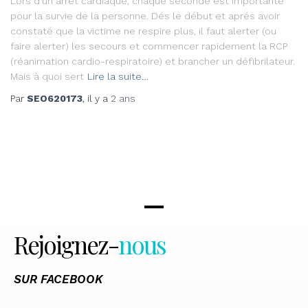
Lors d’un arrêt cardiaque, chaque seconde est importante
pour la survie de la personne. Dés le début et aprés avoir
constaté que la victime ne respire plus, il faut alerter (ou
faire alerter) les secours et commencer rapidement la RCP
(réanimation cardio-respiratoire) et brancher un défibrilateur.
Mais à quoi sert
Lire la suite…
Par
SEO620173
, il y a
2 ans
Rejoignez-
nous
SUR FACEBOOK