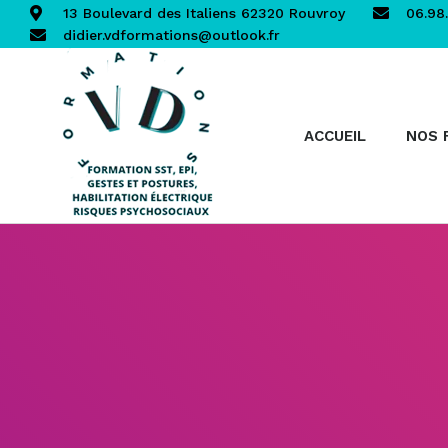
13 Boulevard des Italiens 62320 Rouvroy
06.98.
didier.vdformations@outlook.fr
ACCUEIL
NOS 