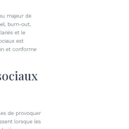
eu majeur de
el, burn-out,
ariés et le
ociaux est
ain et conforme
sociaux
bles de provoquer
issent lorsque les