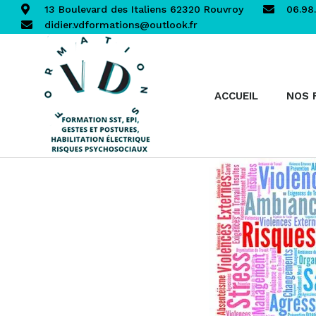
13 Boulevard des Italiens 62320 Rouvroy
06.98.
didier.vdformations@outlook.fr
ACCUEIL
NOS 