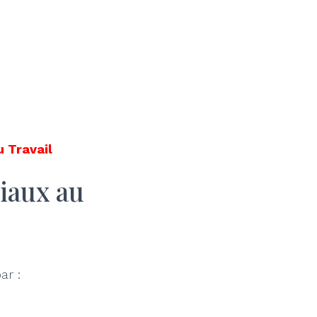
u Travail
iaux au
ar :