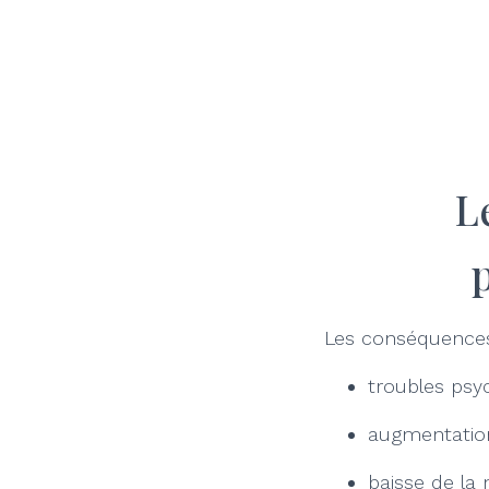
L
Les conséquences
troubles psy
augmentation
baisse de la