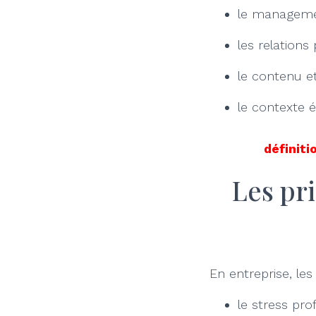
le manageme
les relations
le contenu e
le contexte 
définiti
Les pr
En entreprise, le
le stress pro