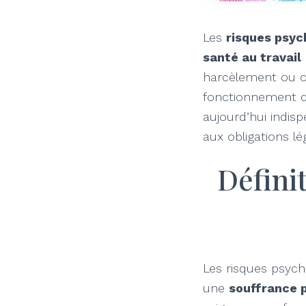
Les
risques psyc
santé au travail
harcèlement ou co
fonctionnement de
aujourd’hui indis
aux obligations lé
Défini
Les risques psych
une
souffrance 