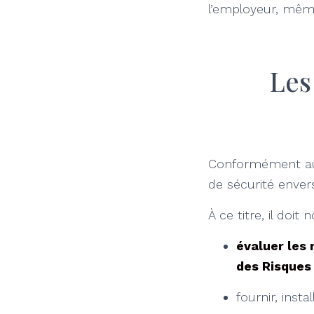
l’employeur, même
Les
Conformément au C
de sécurité envers 
À ce titre, il doi
évaluer les 
des Risques
fournir, inst